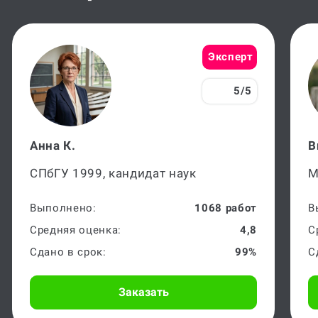
Эксперт
5/5
Анна К.
В
СПбГУ 1999, кандидат наук
М
Выполнено:
1068 работ
В
Средняя оценка:
4,8
С
Сдано в срок:
99%
С
Заказать