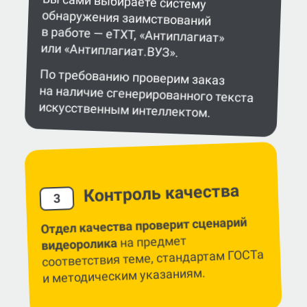
Вы сами выбираете систему
обнаружения заимствований
в работе — eTXT, «Антиплагиат»
или «Антиплагиат.ВУЗ».
По требованию проверим заказ
на наличие сгенерированного текста
искусственным интеллектом.
Контроль качества
3
Отдел качества проверит cценарий
на предмет
видеоролика
соответствия теме, стандартам ГОСТа
и методическим указаниям.